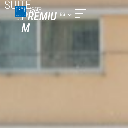
SUITE
PREMIU
ES
M