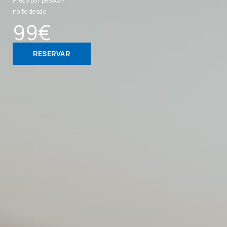
Preço por pessoa/
noite desde
99€
RESERVAR