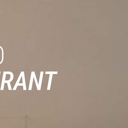
O
URANT