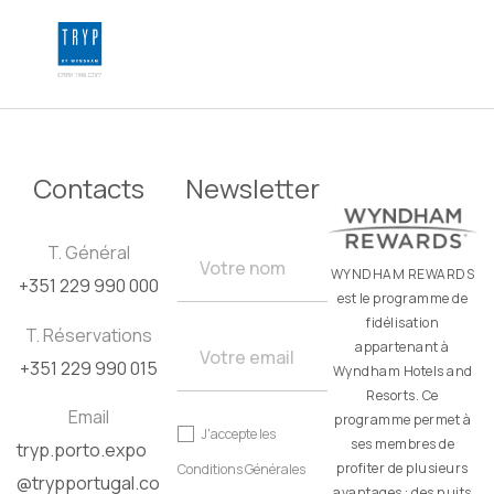
FR
Contacts
Newsletter
T. Général
WYNDHAM REWARDS
+351 229 990 000
est le programme de
fidélisation
T. Réservations
appartenant à
+351 229 990 015
Wyndham Hotels and
Resorts. Ce
Email
programme permet à
J'accepte les
ses membres de
tryp.porto.expo
profiter de plusieurs
Conditions Générales
@trypportugal.co
avantages : des nuits