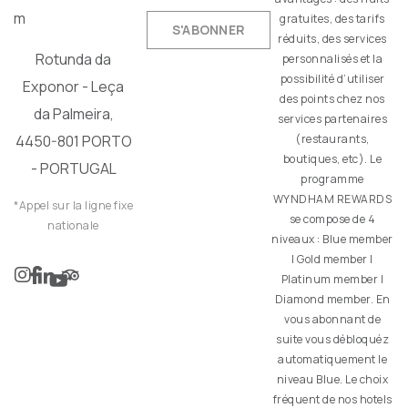
m
gratuites, des tarifs
S'ABONNER
réduits, des services
Rotunda da
personnalisés et la
possibilité d’utiliser
Exponor - Leça
des points chez nos
da Palmeira,
services partenaires
(restaurants,
4450-801 PORTO
boutiques, etc). Le
- PORTUGAL
programme
WYNDHAM REWARDS
*Appel sur la ligne fixe
se compose de 4
nationale
niveaux : Blue member
| Gold member |
Platinum member |
Diamond member. En
vous abonnant de
suite vous débloquéz
automatiquement le
niveau Blue. Le choix
fréquent de nos hotels